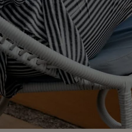
Maximale Teilnehmerzahl: 5.
Nicht umtauschbar / nicht
erstattungsfähig.
Alle angegebenen Informationen können
ohne vorherige Ankündigung geändert
werden.
Alle Preise sind öffentliche Paketpreise,
inklusive Mehrwertsteuer und staatlicher
Steuer.
ZEITPLAN
Jeden Donnerstag und Samstag im
Strandbereich