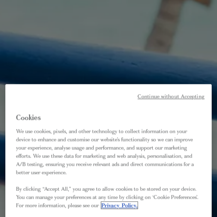
Continue without Accepting
Cookies
We use cookies, pixels, and other technology to collect information on your
device to enhance and customise our website’s functionality so we can improve
your experience, analyse usage and performance, and support our marketing
efforts. We use these data for marketing and web analysis, personalisation, and
A/B testing, ensuring you receive relevant ads and direct communications for a
better user experience.
By clicking “Accept All,” you agree to allow cookies to be stored on your device.
You can manage your preferences at any time by clicking on ‘Cookie Preferences’.
ÜBER DANI VOLBERT
For more information, please see our
Privacy Policy.