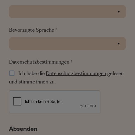
bedeutet, dass Sie Ihre Zeit, ihr
Talent und ihre Fähigkeiten mit den
Einheimischen austauschen. Gäste
Bevorzugte Sprache
*
von SALT können auch unsere
lokalen Lieferanten besuchen und
ihre Arbeit oder Leidenschaft
Datenschutzbestimmungen
*
kennenlernen. Vom Töpfern mit
Ich habe die
Datenschutzbestimmungen
gelesen
Janine in ihrem Studio in
und stimme ihnen zu.
Pamplemousses oder dem frühen
Morgenfischen mit Kishor bis zum
Korbflechten mit Mrs Bulleeram in
Brisée Verdière – SALT hat
Freunde, die unglaubliche Dinge auf