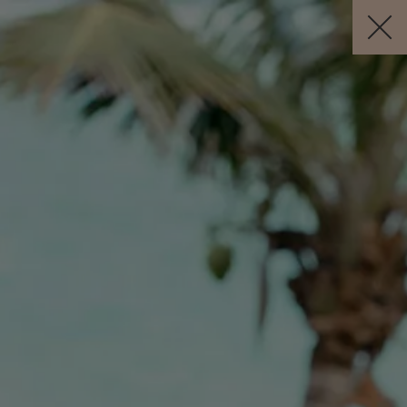
Visit this page in
English
to enhance your experience and make
your visit easier and more comfortable.
JETZT BUCHEN
DE
Kostenlose Stornierung *
KUNST MIT DANI
VOLBERT
Dani ist ein außergewöhnlicher Künstler, der
Farbe und Kreativität in jeden Raum bringt,
den er berührt.