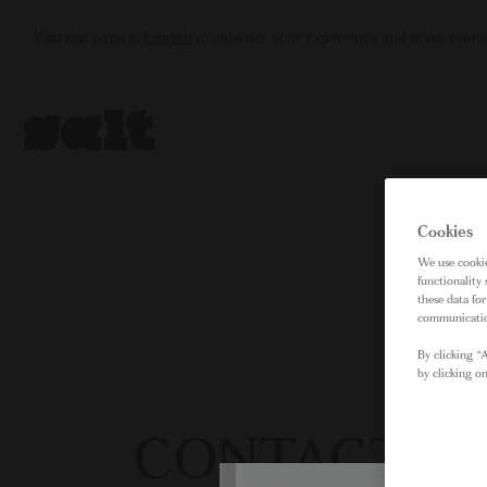
Visit this page in
English
to enhance your experience and make your vi
Cookies
We use cookie
functionality
these data fo
communication
By clicking “
by clicking o
CONTACTEZ