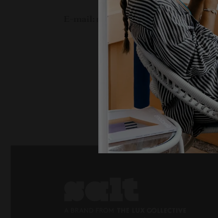
Tél.:
+(230) 698 2727
E-mail:
reservation@theluxcollective.co