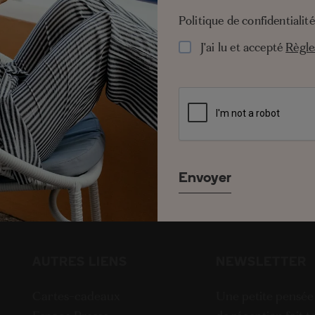
Politique de confidentialit
J'ai lu et accepté les
Règles de
m
J'ai lu et accepté
Règle
AUTRES LIENS
NEWSLETTER
Cartes-cadeaux
Une petite pensée