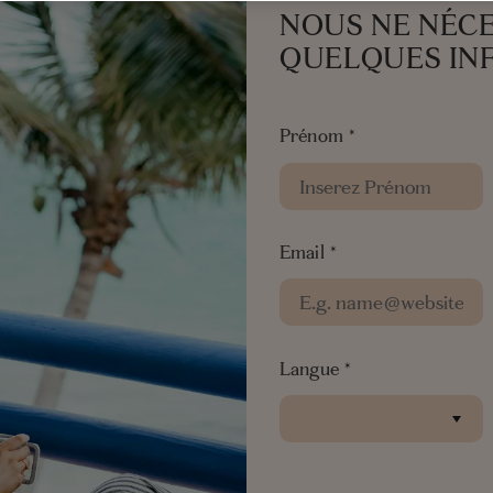
NOUS NE NÉC
QUELQUES IN
Pays
*
Prénom
*
ous
Hôtel
*
 le
Email
*
Votre Message
*
Langue
*
Politique de confidentialité
*