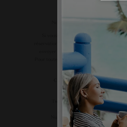
NOUS
Nous sommes à votre écoute.
Si vous avez des questions au sujet des
réservations ou des tarifs, n’hésitez pas à n
envoyer un e-mail à l’adresse ci-dessous.
Pour toute autre demande, veuillez remplir
formulaire de contact.
Centrale de réservation
The Lux Collective Ltd
Two Tribeca, Trianon 72261,
Maurice
Numéro de réservation : 6590