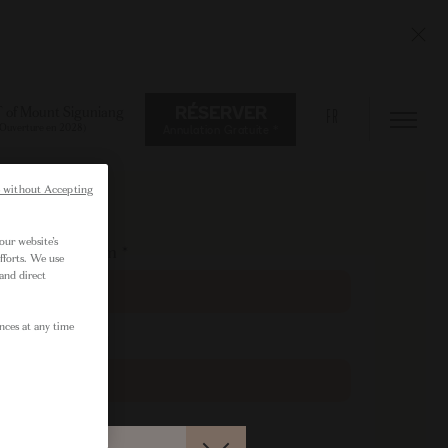
 of Mount Siguniang
RÉSERVER
FR
(Ouverture en 2028)
Annulation Gratuite *
 without Accepting
our website’s
Prénom
*
fforts. We use
and direct
nces at any time
Email
*