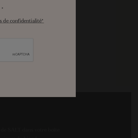
é
*
 confidentialité*
s de confidentialité*
 de SALT dans votre boîte