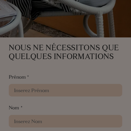
Email
*
Adresse
*
NOUS NE NÉCESSITONS QUE
QUELQUES INFORMATIONS
Pays
*
Prénom
*
Numéro de Téléphone
*
Nom
*
Votre Message
*