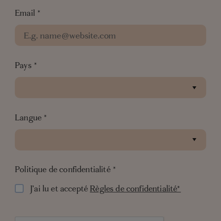
Email
*
Politique de confidentialité
*
J'ai lu et accepté les
Règles de
Pays
*
confidentialité*
Langue
*
Politique de confidentialité
*
J'ai lu et accepté
Règles de confidentialité*