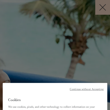
Visit this page in
English
to enhance your experience and make
your visit easier and more comfortable.
RÉSERVER
FR
Annulation Gratuite *
CONTACTEZ NOUS
SALT of Akagera
Akagera Game Lodge Limitée,
Continue without Accepting
Parc National de l'Akagera,
Cookies
District de Kayonza,
We use cookies, pixels, and other technology to collect information on your
Province de l'Est,