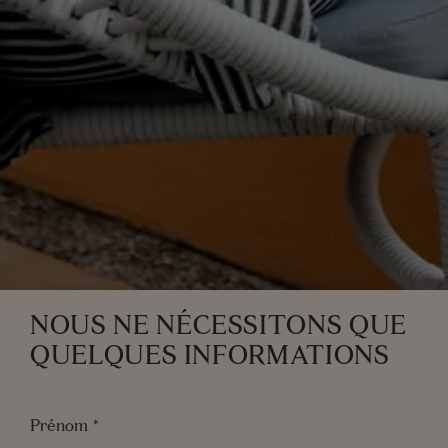
NOUS NE NÉCESSITONS QUE
QUELQUES INFORMATIONS
NOS CHAMBRES
NOS CHAMBRES
NOS CHAMBRES
Prénom
*