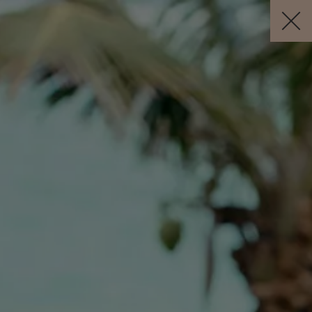
Visit this page in
English
to enhance your experience and make
your visit easier and more comfortable.
RÉSERVER
FR
Annulation Gratuite *