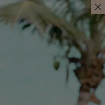
Visit this page in
English
to enhance your experience and make
your visit easier and more comfortable.
RÉSERVER
FR
Annulation Gratuite *