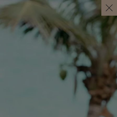
Visit this page in
English
to enhance your experience and make
your visit easier and more comfortable.
RÉSERVER
FR
Annulation Gratuite *